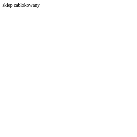
s
klep zablokowany