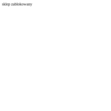
s
klep zablokowany