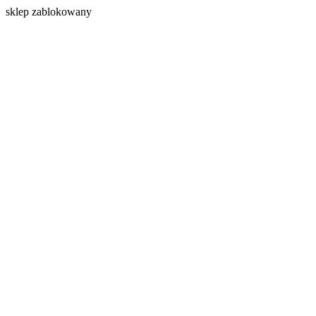
s
klep zablokowany