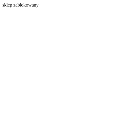
s
klep zablokowany