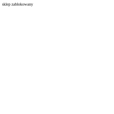
s
klep zablokowany