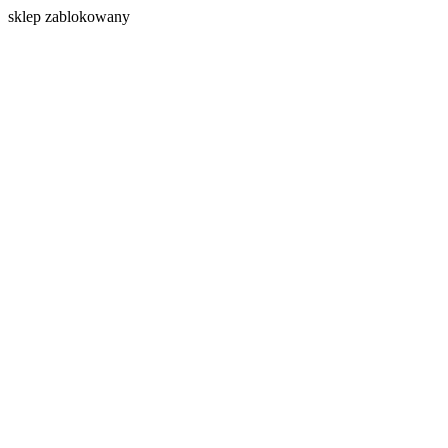
s
klep zablokowany