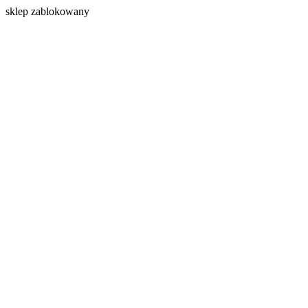
s
klep zablokowany