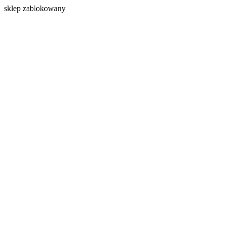
s
klep zablokowany