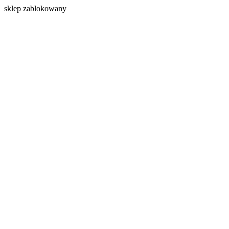
s
klep zablokowany