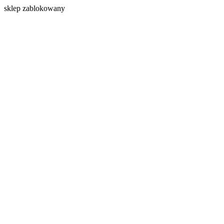
s
klep zablokowany