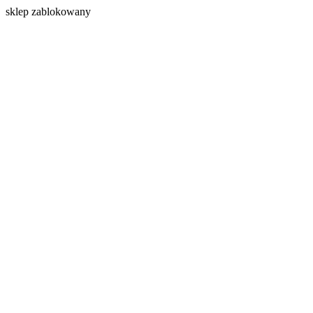
s
klep zablokowany