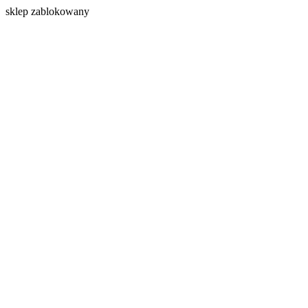
s
klep zablokowany