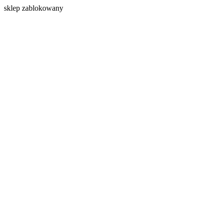
s
klep zablokowany