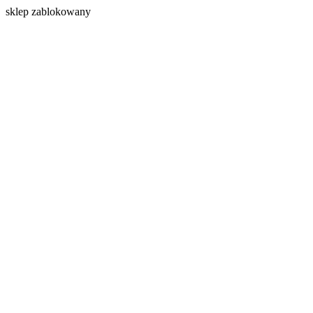
s
klep zablokowany