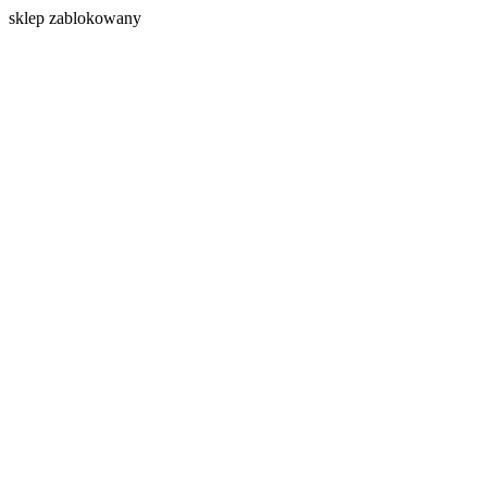
s
klep zablokowany