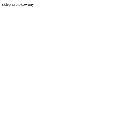
s
klep zablokowany