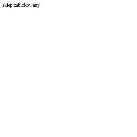
s
klep zablokowany