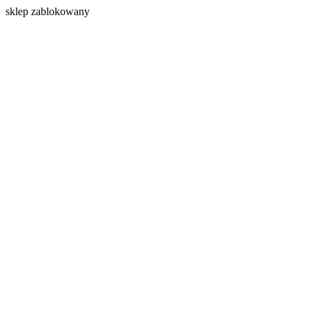
s
klep zablokowany