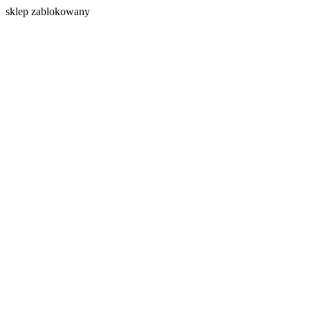
s
klep zablokowany