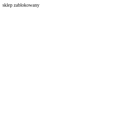
s
klep zablokowany