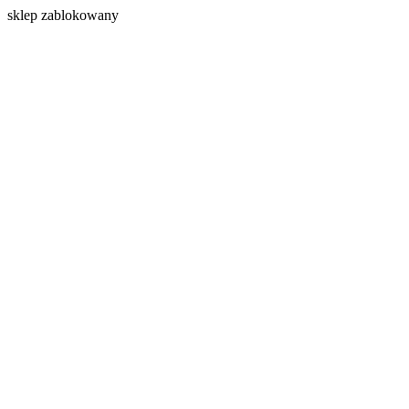
s
klep zablokowany